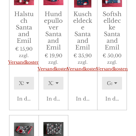
Halstu
Hund
Kusch
Softsh
ch
epullo
eldeck
elldec
Santa
ver
e
ke
and
Santa
Santa
Santa
Emil
and
and
and
Emil
Emil
Emil
€ 15,90
€ 19,90
€ 35,90
€ 50,00
zzgl.
Versandkosten
zzgl.
zzgl.
zzgl.
Versandkosten
Versandkosten
Versandkosten
In den Warenkorb
In den Warenkorb
In den Warenkorb
In den War