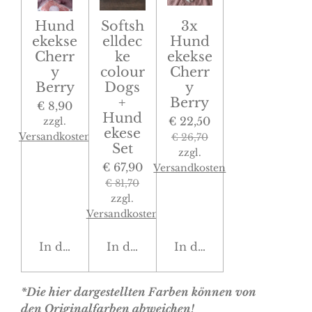
Hund
Softsh
3x
ekekse
elldec
Hund
Cherr
ke
ekekse
y
colour
Cherr
Berry
Dogs
y
+
Berry
€ 8,90
Hund
€ 22,50
zzgl.
ekese
Versandkosten
€ 26,70
Set
zzgl.
€ 67,90
Versandkosten
€ 81,70
zzgl.
Versandkosten
In den Warenkorb
In den Warenkorb
In den Warenkorb
*Die hier dargestellten Farben können von
den Originalfarben abweichen!