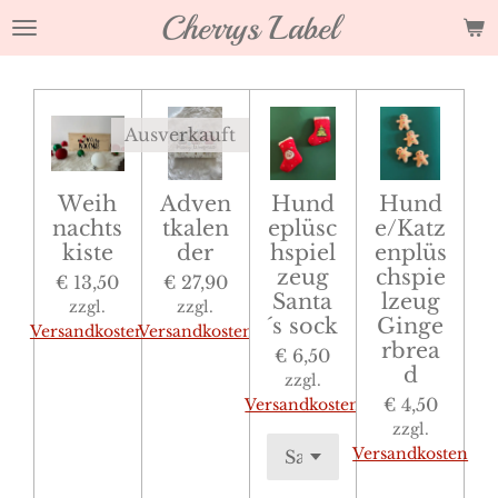
Cherrys Label
Zum
Hauptinhalt
springen
Ausverkauft
Weih
Adven
Hund
Hund
nachts
tkalen
eplüsc
e/Katz
kiste
der
hspiel
enplüs
zeug
chspie
€ 13,50
€ 27,90
Santa
lzeug
zzgl.
zzgl.
´s sock
Ginge
Versandkosten
Versandkosten
rbrea
€ 6,50
d
zzgl.
€ 4,50
Versandkosten
zzgl.
Versandkosten