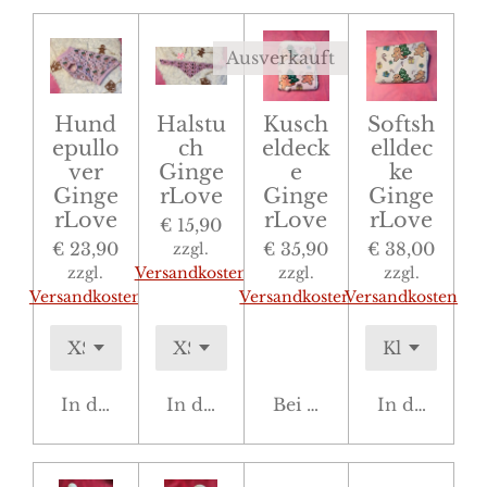
Ausverkauft
Hund
Halstu
Kusch
Softsh
epullo
ch
eldeck
elldec
ver
Ginge
e
ke
Ginge
rLove
Ginge
Ginge
rLove
rLove
rLove
€ 15,90
€ 23,90
€ 35,90
€ 38,00
zzgl.
zzgl.
Versandkosten
zzgl.
zzgl.
Versandkosten
Versandkosten
Versandkosten
In den Warenkorb
In den Warenkorb
Bei Verfügbarkeit benac
In den War