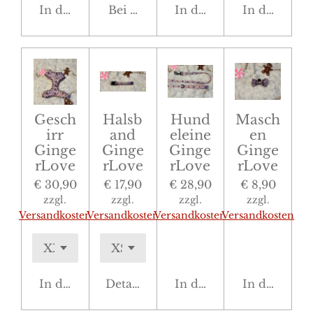
In den Warenkorb
Bei Verfügbarkeit benachrichtigen
In den Warenkorb
In den War
Gesch
Halsb
Hund
Masch
irr
and
eleine
en
Ginge
Ginge
Ginge
Ginge
rLove
rLove
rLove
rLove
€ 30,90
€ 17,90
€ 28,90
€ 8,90
zzgl.
zzgl.
zzgl.
zzgl.
Versandkosten
Versandkosten
Versandkosten
Versandkosten
In den Warenkorb
Details anzeigen
In den Warenkorb
In den War