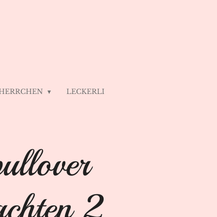
 HERRCHEN
LECKERLI
ullover
chten 2