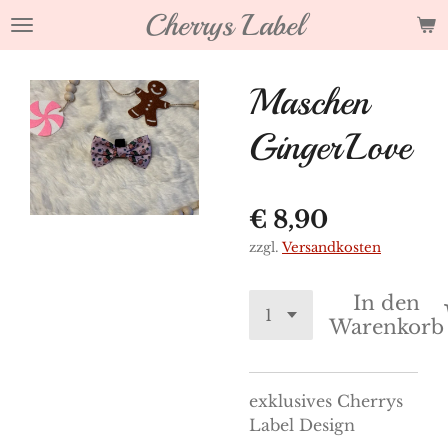
Cherrys Label
Zum
Hauptinhalt
springen
Maschen
GingerLove
€ 8,90
zzgl.
Versandkosten
In den
Warenkorb
exklusives Cherrys
Label Design