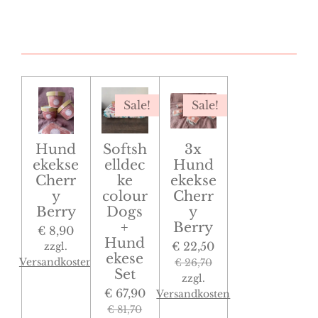
Sale!
Sale!
Hund
Softsh
3x
ekekse
elldec
Hund
Cherr
ke
ekekse
y
colour
Cherr
Berry
Dogs
y
+
Berry
€ 8,90
Hund
€ 22,50
zzgl.
ekese
Versandkosten
€ 26,70
Set
zzgl.
€ 67,90
Versandkosten
€ 81,70