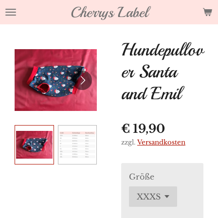
Cherrys Label
Zum
Hauptinhalt
springen
Hundepullov
er Santa
and Emil
€ 19,90
zzgl.
Versandkosten
Größe