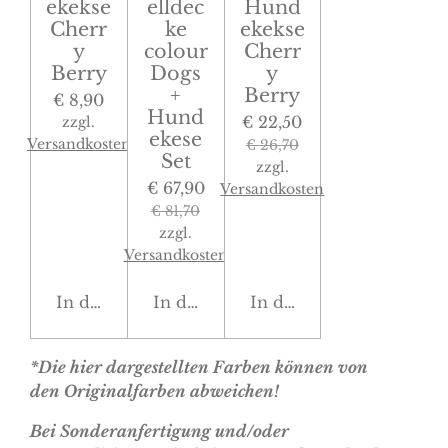
ekekse
elldec
Hund
Cherr
ke
ekekse
y
colour
Cherr
Berry
Dogs
y
+
Berry
€ 8,90
Hund
€ 22,50
zzgl.
ekese
Versandkosten
€ 26,70
Set
zzgl.
€ 67,90
Versandkosten
€ 81,70
zzgl.
Versandkosten
In den Warenkorb
In den Warenkorb
In den Warenkorb
*Die hier dargestellten Farben können von
den Originalfarben abweichen!
Bei Sonderanfertigung und/oder