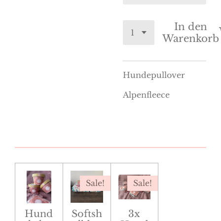
In den
Warenkorb
Hundepullover
Alpenfleece
Sale!
Sale!
Hund
Softsh
3x