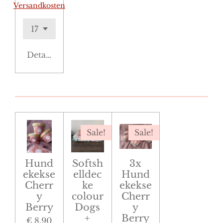
Versandkosten
Details anzeigen
Sale!
Sale!
Hund
Softsh
3x
ekekse
elldec
Hund
Cherr
ke
ekekse
y
colour
Cherr
Berry
Dogs
y
+
Berry
€ 8,90