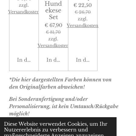
Hund
€ 22,50
zzgl.
ekese
Versandkosten
€ 26,70
Set
zzgl.
€ 67,90
Versandkosten
€ 81,70
zzgl.
Versandkosten
In den Warenkorb
In den Warenkorb
In den Warenkorb
*Die hier dargestellten Farben können von
den Originalfarben abweichen!
Bei Sonderanfertigung und/oder
Personalisierung, ist kein Umtausch/Rückgabe
möglich!
Diese Website verwendet Cookies, um Ihr
Nutzererlebnis zu verbessern und
© 2022 - 2026 cherryslabel.at
maßgeschneiderte Anzeigen anzuzeigen.