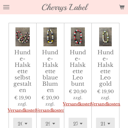
Cherrys Label
Zum
Hauptinhalt
springen
Hund
Hund
Hund
Hund
e-
e-
e-
e-
Halsk
Halsk
Halsk
Halsk
ette
ette
ette
ette
selbst
blaue
Leo
Leo
gestalt
Blum
bunt
gold
en
en
€ 20,90
€ 19,90
€ 19,90
€ 20,90
zzgl.
zzgl.
zzgl.
zzgl.
Versandkosten
Versandkosten
Versandkosten
Versandkosten