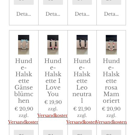
Details anzeigen
Details anzeigen
Details anzeigen
Details anze
Hund
Hund
Hund
Hund
e-
e-
e-
e-
Halsk
Halsk
Halsk
Halsk
ette
ette I
ette
ette
Gänse
Love
Leo
rosa
blümc
You
neutra
Mam
hen
l
oriert
€ 19,90
€ 20,90
€ 21,90
€ 20,90
zzgl.
zzgl.
Versandkosten
zzgl.
zzgl.
Versandkosten
Versandkosten
Versandkosten