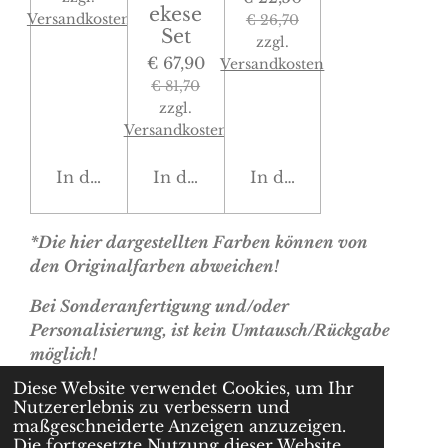
ekese
Versandkosten
€ 26,70
Set
zzgl.
€ 67,90
Versandkosten
€ 81,70
zzgl.
Versandkosten
In den Warenkorb
In den Warenkorb
In den Warenkorb
*Die hier dargestellten Farben können von
den Originalfarben abweichen!
Bei Sonderanfertigung und/oder
Personalisierung, ist kein Umtausch/Rückgabe
möglich!
Diese Website verwendet Cookies, um Ihr
Nutzererlebnis zu verbessern und
© 2022 - 2026 cherryslabel.at
maßgeschneiderte Anzeigen anzuzeigen.
Mit Unterstützung von
Webador
Die fortgesetzte Nutzung dieser Website