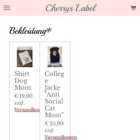
Cherrys Label
Zum
Hauptinhalt
springen
Bekleidung*
Shirt
Colleg
Dog
e
Mom
Jacke
"Anti
€ 19,90
Social
zzgl.
Cat
Versandkosten
Mom"
€ 25,90
zzgl.
Versandkosten