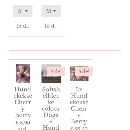
In den Warenkorb
In den Warenkorb
Sale!
Sale!
Hund
Softsh
3x
ekekse
elldec
Hund
Cherr
ke
ekekse
y
colour
Cherr
Berry
Dogs
y
+
Berry
€ 8,90
Hund
€ 22,50
zzgl.