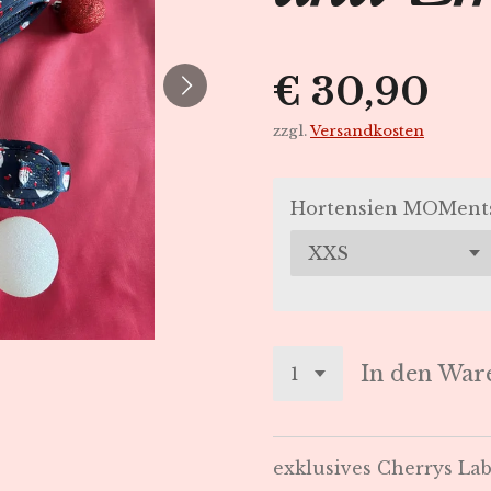
€ 30,90
zzgl.
Versandkosten
Hortensien MOMent
In den War
exklusives Cherrys La