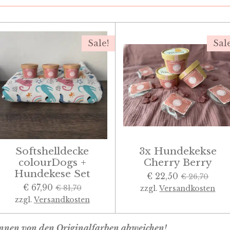
Sale!
Sal
Softshelldecke
3x Hundekekse
colourDogs +
Cherry Berry
Hundekese Set
€ 22,50
€ 26,70
€ 67,90
€ 81,70
zzgl.
Versandkosten
zzgl.
Versandkosten
können von den Originalfarben abweichen!