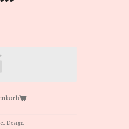
s
enkorb
bel Design