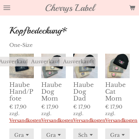
Cherrys Label
Zum
Hauptinhalt
springen
Kopfbedeckung*
One-Size
Ausverkauft
Ausverkauft
Ausverkauft
Haube
Haube
Haube
Haube
Hand/P
Dog
Dog
Cat
fote
Mom
Dad
Mom
€ 17,90
€ 17,90
€ 17,90
€ 17,90
zzgl.
zzgl.
zzgl.
zzgl.
Versandkosten
Versandkosten
Versandkosten
Versandkosten