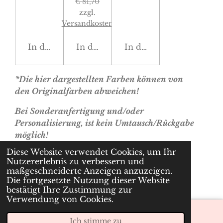
€ 81,70
zzgl.
Versandkosten
In den Warenkorb
In den Warenkorb
In den Warenkorb
*Die hier dargestellten Farben können von
den Originalfarben abweichen!
Bei Sonderanfertigung und/oder
Personalisierung, ist kein Umtausch/Rückgabe
möglich!
Diese Website verwendet Cookies, um Ihr
Nutzererlebnis zu verbessern und
© 2022 - 2026 cherryslabel.at
maßgeschneiderte Anzeigen anzuzeigen.
Mit Unterstützung von
Webador
Die fortgesetzte Nutzung dieser Website
bestätigt Ihre Zustimmung zur
Verwendung von Cookies.
Ich stimme zu