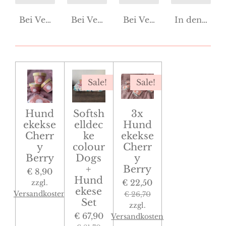
Bei Verfügbarkeit benachrichtigen
Bei Verfügbarkeit benachrichtigen
Bei Verfügbarkeit benac
In den War
Sale!
Sale!
Hund
Softsh
3x
ekekse
elldec
Hund
Cherr
ke
ekekse
y
colour
Cherr
Berry
Dogs
y
+
Berry
€ 8,90
Hund
€ 22,50
zzgl.
ekese
Versandkosten
€ 26,70
Set
zzgl.
€ 67,90
Versandkosten