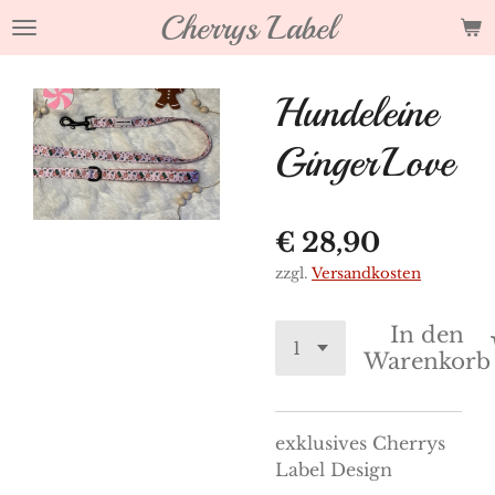
Cherrys Label
Zum
Hauptinhalt
springen
Hundeleine
GingerLove
€ 28,90
zzgl.
Versandkosten
In den
Warenkorb
exklusives Cherrys
Label Design