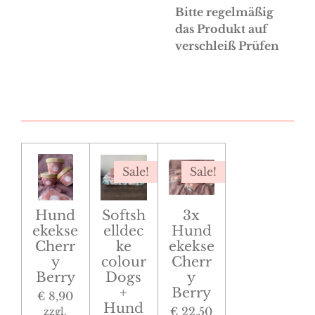
Bitte regelmäßig
das Produkt auf
verschleiß Prüfen
Sale!
Sale!
Hund
Softsh
3x
ekekse
elldec
Hund
Cherr
ke
ekekse
y
colour
Cherr
Berry
Dogs
y
+
Berry
€ 8,90
Hund
€ 22,50
zzgl.