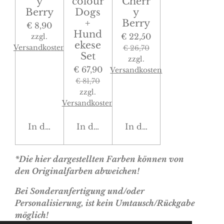
y
colour
Cherr
Berry
Dogs
y
+
Berry
€ 8,90
Hund
€ 22,50
zzgl.
ekese
Versandkosten
€ 26,70
Set
zzgl.
€ 67,90
Versandkosten
€ 81,70
zzgl.
Versandkosten
In den Warenkorb
In den Warenkorb
In den Warenkorb
*Die hier dargestellten Farben können von
den Originalfarben abweichen!
Bei Sonderanfertigung und/oder
Personalisierung, ist kein Umtausch/Rückgabe
möglich!