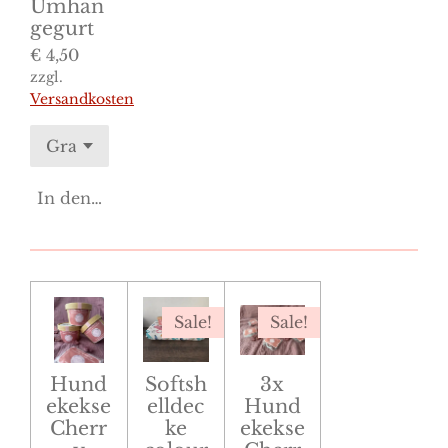
Umhän
gegurt
€ 4,50
zzgl.
Versandkosten
In den Warenkorb
Sale!
Sale!
Hund
Softsh
3x
ekekse
elldec
Hund
Cherr
ke
ekekse