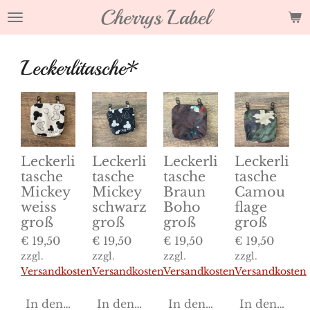
Cherrys Label
Zum
Hauptinhalt
springen
Leckerlitasche*
Leckerli
Leckerli
Leckerli
Leckerli
tasche
tasche
tasche
tasche
Mickey
Mickey
Braun
Camou
weiss
schwarz
Boho
flage
groß
groß
groß
groß
€ 19,50
€ 19,50
€ 19,50
€ 19,50
zzgl.
zzgl.
zzgl.
zzgl.
Versandkosten
Versandkosten
Versandkosten
Versandkosten
In den Warenkorb
In den Warenkorb
In den Warenkorb
In den War