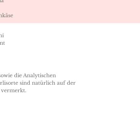
 Kurkuma
üttenkäse
Zucchini
mt
wie die Analytischen
rlisorte sind natürlich auf der
 vermerkt.