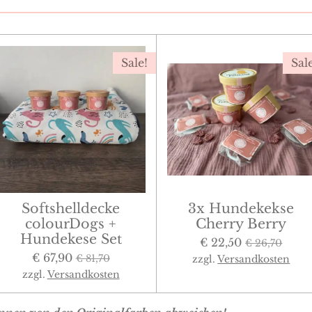
Sale!
Sal
Softshelldecke
3x Hundekekse
colourDogs +
Cherry Berry
Hundekese Set
€ 22,50
€ 26,70
€ 67,90
€ 81,70
zzgl.
Versandkosten
zzgl.
Versandkosten