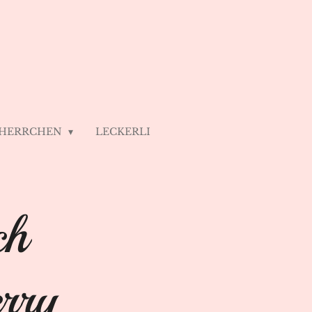
 HERRCHEN
LECKERLI
ch
rry