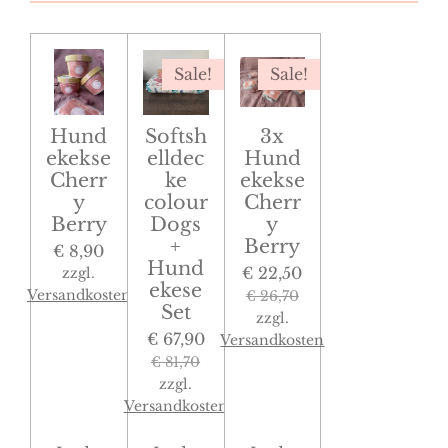
Sale!
Sale!
Hund
Softsh
3x
ekekse
elldec
Hund
Cherr
ke
ekekse
y
colour
Cherr
Berry
Dogs
y
+
Berry
€ 8,90
Hund
€ 22,50
zzgl.
ekese
Versandkosten
€ 26,70
Set
zzgl.
€ 67,90
Versandkosten
€ 81,70
zzgl.
Versandkosten