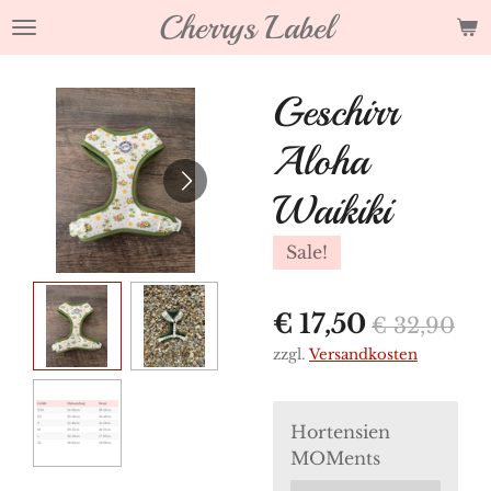
Cherrys Label
Zum
Hauptinhalt
springen
Geschirr
Aloha
Waikiki
Sale!
€ 17,50
€ 32,90
zzgl.
Versandkosten
Hortensien
MOMents