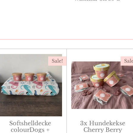
Sale!
Sal
Softshelldecke
3x Hundekekse
colourDogs +
Cherry Berry