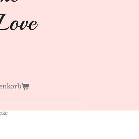
Love
enkorb
ecke