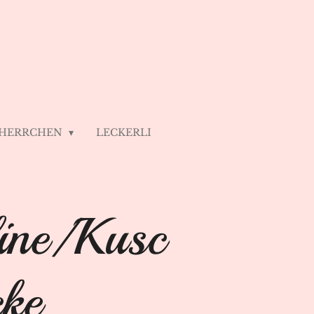
 HERRCHEN
LECKERLI
ine/Kusc
cke