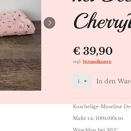
Cherry
€ 39,90
zzgl.
Versandkosten
In den War
Kuschelige-Museline D
Maße ca. 100x100cm
Waschbar bei 30°C