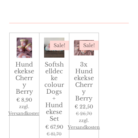
Sale!
Sale!
Hund
Softsh
3x
ekekse
elldec
Hund
Cherr
ke
ekekse
y
colour
Cherr
Berry
Dogs
y
+
Berry
€ 8,90
Hund
€ 22,50
zzgl.
ekese
Versandkosten
€ 26,70
Set
zzgl.
€ 67,90
Versandkosten
€ 81,70