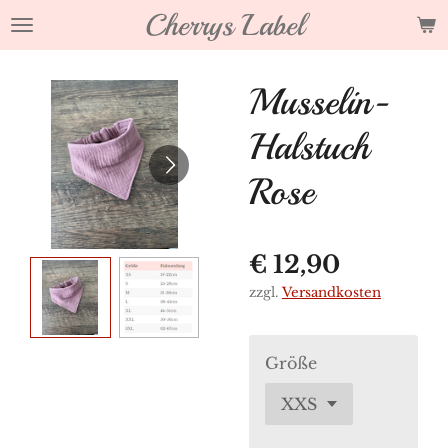
Cherrys Label
Zum
Hauptinhalt
springen
Musselin-
Halstuch
Rose
€ 12,90
zzgl.
Versandkosten
Größe