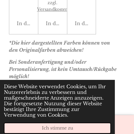
zzgl.
Versandkosten
In den Warenkorb
In den Warenkorb
In den Warenkorb
*Die hier dargestellten Farben können von
den Originalfarben abweichen!
Bei Sonderanfertigung und/oder
Personalisierung, ist kein Umtausch/Rückgabe
möglich!
Diese Website verwendet Cookies, um Ihr
Nutzererlebnis zu verbessern und
© 2022 - 2026 cherryslabel.at
maßgeschneiderte Anzeigen anzuzeigen.
Mit Unterstützung von
Webador
Die fortgesetzte Nutzung dieser Website
bestätigt Ihre Zustimmung zur
Verwendung von Cookies.
Ich stimme zu
E-Mail
Telefon
Karte