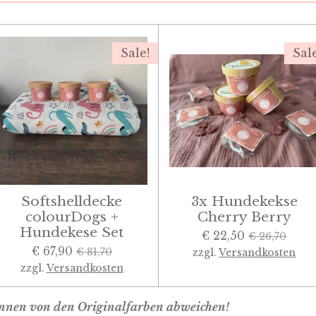
Sale!
Sal
Softshelldecke
3x Hundekekse
colourDogs +
Cherry Berry
Hundekese Set
€ 22,50
€ 26,70
€ 67,90
€ 81,70
zzgl.
Versandkosten
zzgl.
Versandkosten
können von den Originalfarben abweichen!