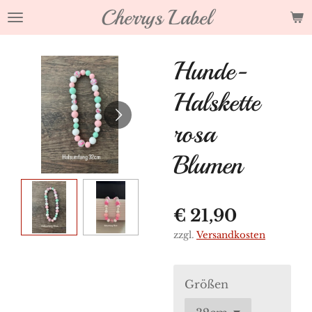
Cherrys Label
Zum
Hauptinhalt
springen
Hunde-
Halskette
rosa
Blumen
€ 21,90
zzgl.
Versandkosten
Größen