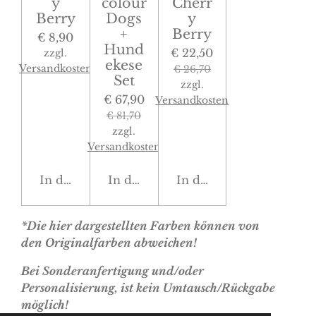
y
colour
Cherr
Berry
Dogs
y
+
Berry
€ 8,90
Hund
€ 22,50
zzgl.
ekese
Versandkosten
€ 26,70
Set
zzgl.
€ 67,90
Versandkosten
€ 81,70
zzgl.
Versandkosten
In den Warenkorb
In den Warenkorb
In den Warenkorb
*Die hier dargestellten Farben können von
den Originalfarben abweichen!
Bei Sonderanfertigung und/oder
Personalisierung, ist kein Umtausch/Rückgabe
möglich!