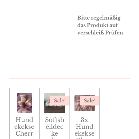
Bitte regelmäßig
das Produkt auf
verschleiß Prüfen
Sale!
Sale!
Hund
Softsh
3x
ekekse
elldec
Hund
Cherr
ke
ekekse