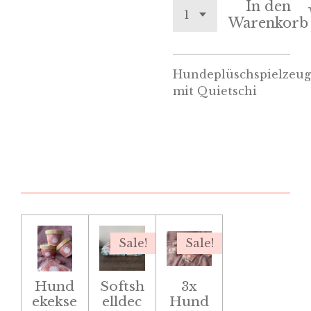
In den
Warenkorb
Hundeplüschspielzeug
mit Quietschi
Sale!
Sale!
Hund
Softsh
3x
ekekse
elldec
Hund