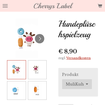
Cherrys Label
Zum
Hauptinhalt
springen
Hundeplüsc
hspielzeug
€ 8,90
zzgl.
Versandkosten
Produkt