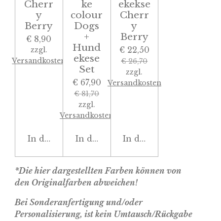
Cherr
ke
ekekse
y
colour
Cherr
Berry
Dogs
y
+
Berry
€ 8,90
Hund
€ 22,50
zzgl.
ekese
Versandkosten
€ 26,70
Set
zzgl.
€ 67,90
Versandkosten
€ 81,70
zzgl.
Versandkosten
In den Warenkorb
In den Warenkorb
In den Warenkorb
*Die hier dargestellten Farben können von
den Originalfarben abweichen!
Bei Sonderanfertigung und/oder
Personalisierung, ist kein Umtausch/Rückgabe