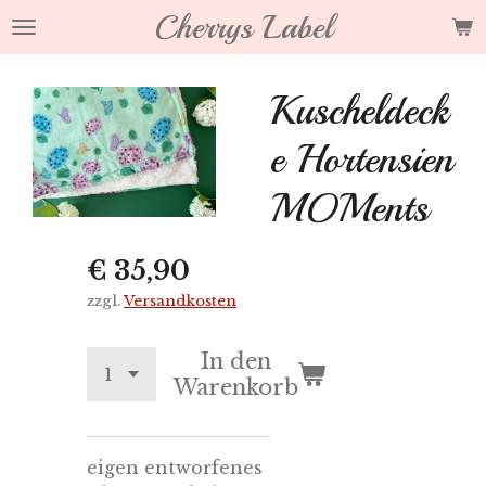
Cherrys Label
Zum
Hauptinhalt
springen
Kuscheldeck
e Hortensien
MOMents
€ 35,90
zzgl.
Versandkosten
In den
Warenkorb
eigen entworfenes