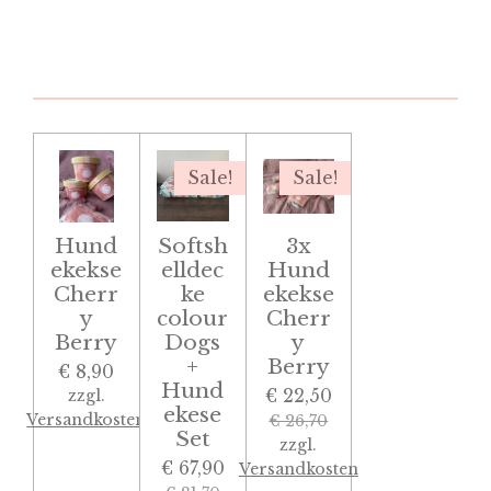
Sale!
Sale!
Hund
Softsh
3x
ekekse
elldec
Hund
Cherr
ke
ekekse
y
colour
Cherr
Berry
Dogs
y
+
Berry
€ 8,90
Hund
€ 22,50
zzgl.
ekese
Versandkosten
€ 26,70
Set
zzgl.
€ 67,90
Versandkosten