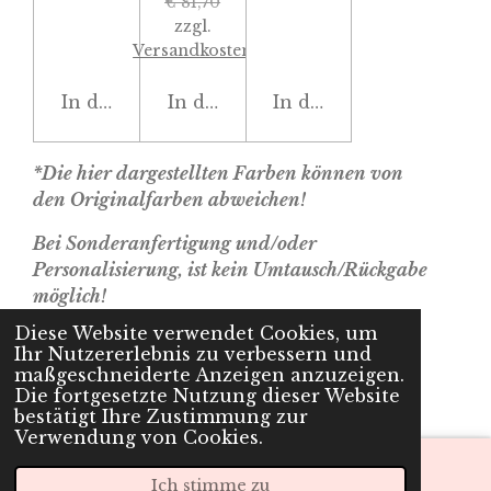
€ 81,70
zzgl.
Versandkosten
In den Warenkorb
In den Warenkorb
In den Warenkorb
*Die hier dargestellten Farben können von
den Originalfarben abweichen!
Bei Sonderanfertigung und/oder
Personalisierung, ist kein Umtausch/Rückgabe
möglich!
Diese Website verwendet Cookies, um
Ihr Nutzererlebnis zu verbessern und
© 2022 - 2026 cherryslabel.at
maßgeschneiderte Anzeigen anzuzeigen.
Mit Unterstützung von
Webador
Die fortgesetzte Nutzung dieser Website
bestätigt Ihre Zustimmung zur
Verwendung von Cookies.
Ich stimme zu