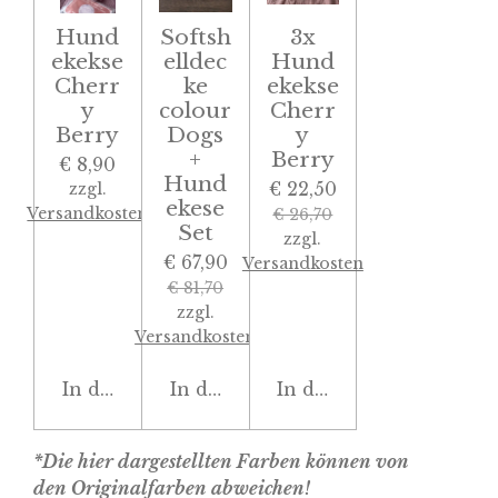
Hund
Softsh
3x
ekekse
elldec
Hund
Cherr
ke
ekekse
y
colour
Cherr
Berry
Dogs
y
+
Berry
€ 8,90
Hund
€ 22,50
zzgl.
ekese
Versandkosten
€ 26,70
Set
zzgl.
€ 67,90
Versandkosten
€ 81,70
zzgl.
Versandkosten
In den Warenkorb
In den Warenkorb
In den Warenkorb
*Die hier dargestellten Farben können von
den Originalfarben abweichen!