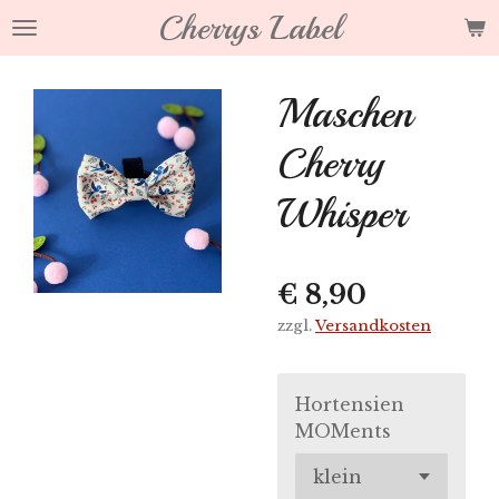
Cherrys Label
Zum
Hauptinhalt
springen
Maschen
Cherry
Whisper
€ 8,90
zzgl.
Versandkosten
Hortensien
MOMents