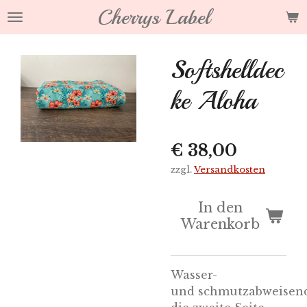
Cherrys Label
Zum
Hauptinhalt
springen
Softshelldec
ke Aloha
€ 38,00
zzgl.
Versandkosten
In den
Warenkorb
Wasser-
und
schmutzabweisen