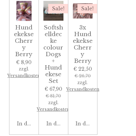
Sale!
Sale!
Hund
Softsh
3x
ekekse
elldec
Hund
Cherr
ke
ekekse
y
colour
Cherr
Berry
Dogs
y
+
Berry
€ 8,90
Hund
€ 22,50
zzgl.
ekese
Versandkosten
€ 26,70
Set
zzgl.
€ 67,90
Versandkosten
€ 81,70
zzgl.
Versandkosten
In den Warenkorb
In den Warenkorb
In den Warenkorb