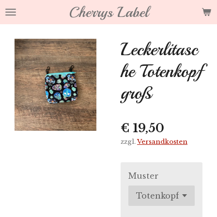
Cherrys Label
Zum
Hauptinhalt
springen
Leckerlitasc
he Totenkopf
groß
€ 19,50
zzgl.
Versandkosten
Muster