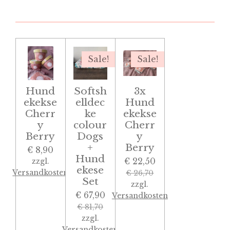
Sale!
Sale!
Hund
Softsh
3x
ekekse
elldec
Hund
Cherr
ke
ekekse
y
colour
Cherr
Berry
Dogs
y
+
Berry
€ 8,90
Hund
€ 22,50
zzgl.
ekese
Versandkosten
€ 26,70
Set
zzgl.
€ 67,90
Versandkosten
€ 81,70
zzgl.
Versandkosten