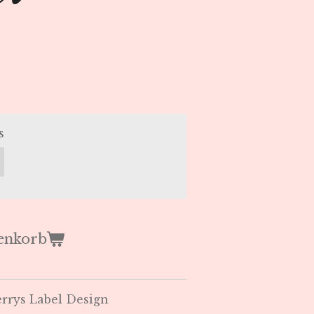
s
enkorb
rrys Label Design