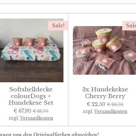
Sale!
Sal
Softshelldecke
3x Hundekekse
colourDogs +
Cherry Berry
Hundekese Set
€ 22,50
€ 26,70
€ 67,90
€ 81,70
zzgl.
Versandkosten
zzgl.
Versandkosten
können von den Originalfarben abweichen!