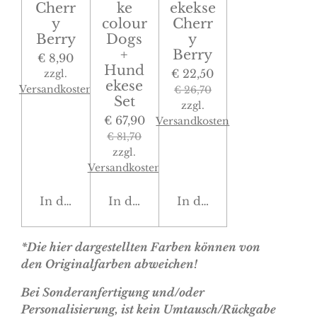
Cherr
ke
ekekse
y
colour
Cherr
Berry
Dogs
y
+
Berry
€ 8,90
Hund
€ 22,50
zzgl.
ekese
Versandkosten
€ 26,70
Set
zzgl.
€ 67,90
Versandkosten
€ 81,70
zzgl.
Versandkosten
In den Warenkorb
In den Warenkorb
In den Warenkorb
*Die hier dargestellten Farben können von
den Originalfarben abweichen!
Bei Sonderanfertigung und/oder
Personalisierung, ist kein Umtausch/Rückgabe