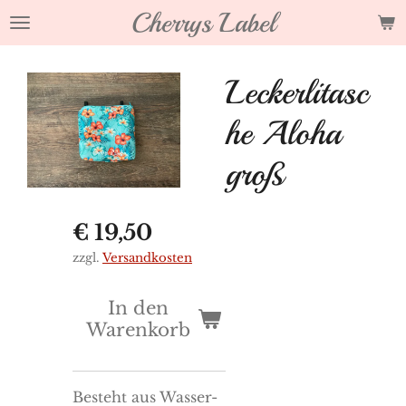
Cherrys Label
Zum
Hauptinhalt
springen
Leckerlitasc
he Aloha
groß
€ 19,50
zzgl.
Versandkosten
In den
Warenkorb
Besteht aus Wasser-