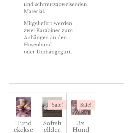
und schmutzabweisenden
Material.
Mitgeliefert werden
zwei Karabiner zum
Anhängen an den
Hosenbund
oder
Umhängegurt.
Sale!
Sale!
Hund
Softsh
3x
ekekse
elldec
Hund