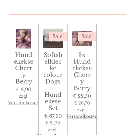
Sale!
Sale!
Hund
Softsh
3x
ekekse
elldec
Hund
Cherr
ke
ekekse
y
colour
Cherr
Berry
Dogs
y
+
Berry
€ 8,90
Hund
€ 22,50
zzgl.
ekese
Versandkosten
€ 26,70
Set
zzgl.
€ 67,90
Versandkosten
€ 81,70
zzgl.