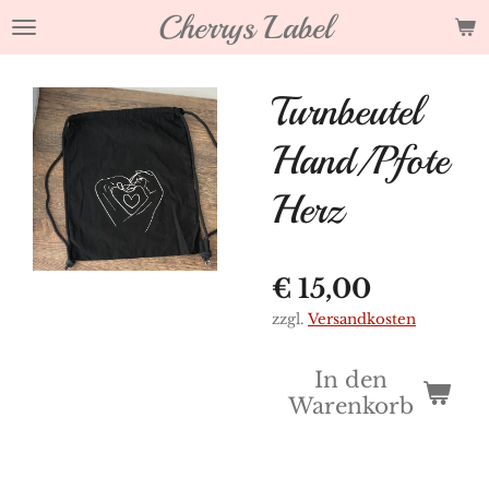
Cherrys Label
Zum
Hauptinhalt
springen
Turnbeutel
Hand/Pfote
Herz
€ 15,00
zzgl.
Versandkosten
In den
Warenkorb