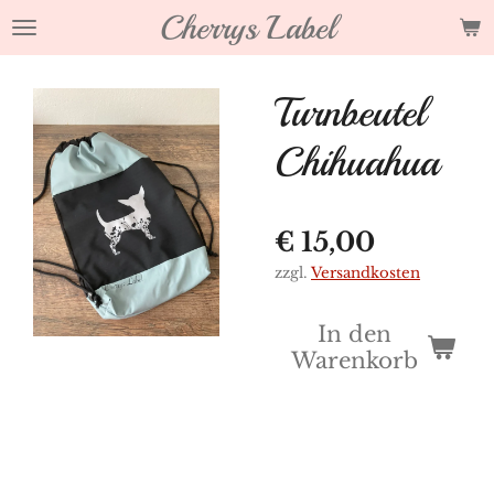
Cherrys Label
Zum
Hauptinhalt
springen
Turnbeutel
Chihuahua
€ 15,00
zzgl.
Versandkosten
In den
Warenkorb