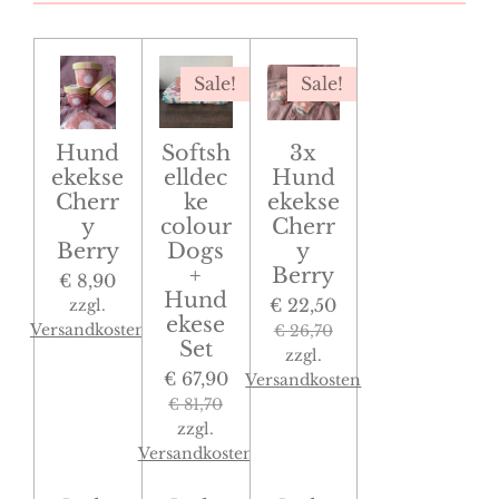
Sale!
Sale!
Hund
Softsh
3x
ekekse
elldec
Hund
Cherr
ke
ekekse
y
colour
Cherr
Berry
Dogs
y
+
Berry
€ 8,90
Hund
€ 22,50
zzgl.
ekese
Versandkosten
€ 26,70
Set
zzgl.
€ 67,90
Versandkosten
€ 81,70
zzgl.
Versandkosten