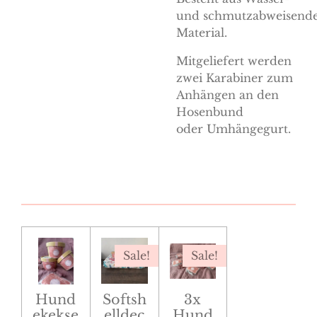
und schmutzabweisend
Material.
Mitgeliefert werden
zwei Karabiner zum
Anhängen an den
Hosenbund
oder
Umhängegurt.
Sale!
Sale!
Hund
Softsh
3x
ekekse
elldec
Hund