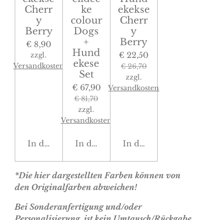
Cherr
ke
ekekse
y
colour
Cherr
Berry
Dogs
y
+
Berry
€ 8,90
Hund
€ 22,50
zzgl.
ekese
Versandkosten
€ 26,70
Set
zzgl.
€ 67,90
Versandkosten
€ 81,70
zzgl.
Versandkosten
In den Warenkorb
In den Warenkorb
In den Warenkorb
*Die hier dargestellten Farben können von
den Originalfarben abweichen!
Bei Sonderanfertigung und/oder
Personalisierung, ist kein Umtausch/Rückgabe