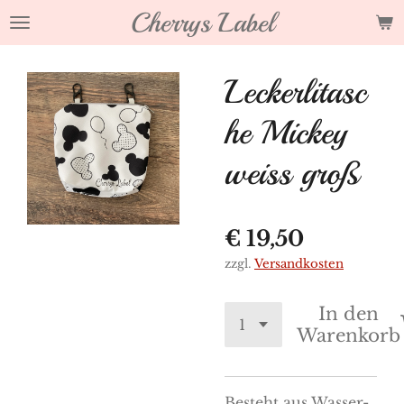
Cherrys Label
Zum
Hauptinhalt
springen
Leckerlitasc
he Mickey
weiss groß
€ 19,50
zzgl.
Versandkosten
In den
Warenkorb
Besteht aus Wasser-